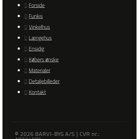
Forside
Funkis
Vinkelhus
Længehus
Ensidig
Købers ønske
Materialer
Detaljebilleder
Kontakt
© 2026 BARVI-BYG A/S | CVR nr.: