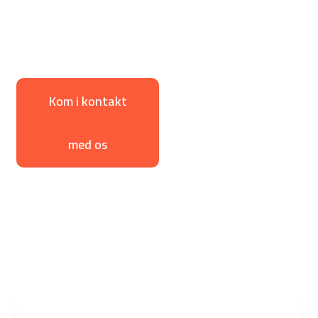
Typehus og nybyg
til dig der
vil bygge nyt
Kom i kontakt
Se detaljebilleder
med os