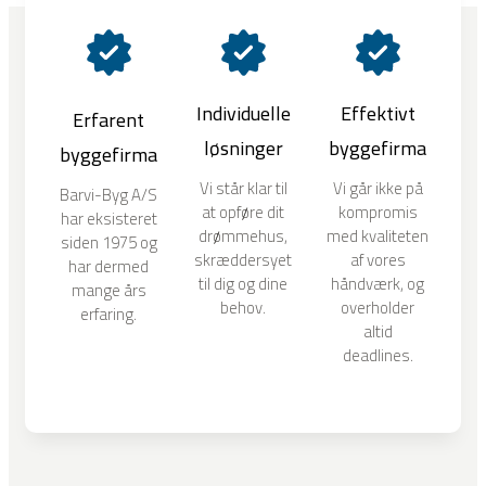
Individuelle
Effektivt
Erfarent
løsninger
byggefirma
byggefirma
Vi står klar til
Vi går ikke på
Barvi-Byg A/S
at opføre dit
kompromis
har eksisteret
drømmehus,
med kvaliteten
siden 1975 og
skræddersyet
af vores
har dermed
til dig og dine
håndværk, og
mange års
behov.
overholder
erfaring.
altid
deadlines.