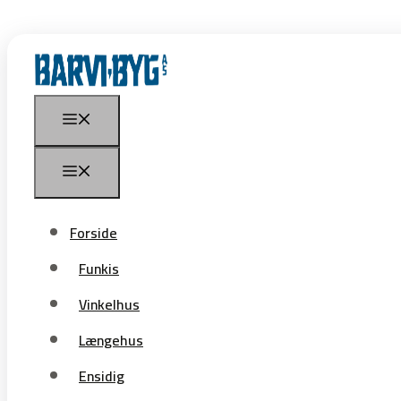
Forside
Funkis
Forside
Vinkelhus
Funkis
Længehus
Vinkelhus
Ensidig
Længehus
Købers ønske
Ensidig