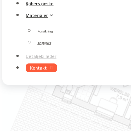
Materialer
Købers ønske
Materialer
Forsikring
Forsikring
Tagtyper
Tagtyper
Detaljebilleder
Kontakt
Detaljebilleder
Kontakt