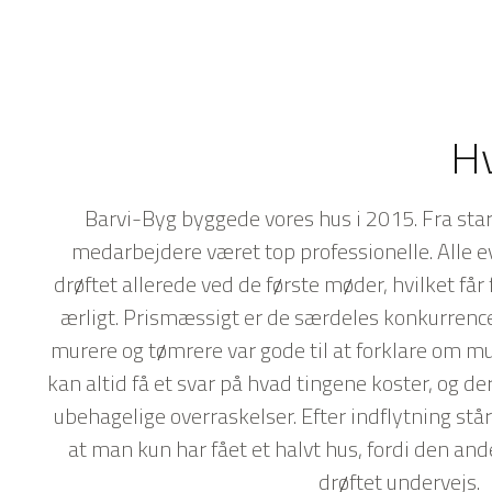
Hv
Barvi-Byg byggede vores hus i 2015. Fra start 
medarbejdere været top professionelle. Alle e
drøftet allerede ved de første møder, hvilket får
ærligt. Prismæssigt er de særdeles konkurrenc
murere og tømrere var gode til at forklare om m
kan altid få et svar på hvad tingene koster, og d
ubehagelige overraskelser. Efter indflytning stå
at man kun har fået et halvt hus, fordi den ande
drøftet undervejs.