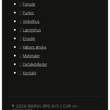
Forside
Funkis
Vinkelhus
Længehus
Ensidig
Købers ønske
Materialer
Detaljebilleder
Kontakt
© 2026 BARVI-BYG A/S | CVR nr.: